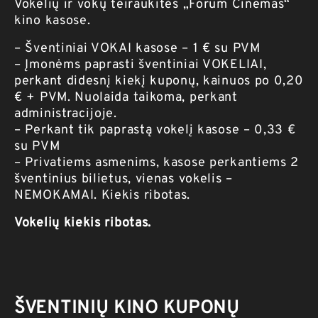
Vokelių ir vokų teiraukitės „Forum Cinemas“
kino kasose.
– Šventiniai VOKAI kasose – 1 € su PVM
– Įmonėms paprasti šventiniai VOKELIAI,
perkant didesnį kiekį kuponų, kainuos po 0,20
€ + PVM. Nuolaida taikoma, perkant
administracijoje.
– Perkant tik paprastą vokelį kasose – 0,33 €
su PVM
– Privatiems asmenims, kasose perkantiems 2
šventinius bilietus, vienas vokelis –
NEMOKAMAI. Kiekis ribotas.
Vokelių kiekis ribotas.
ŠVENTINIŲ KINO KUPONŲ