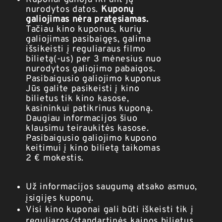
nurodytos datos.
Kuponų
galiojimas nėra pratęsiamas.
Tačiau kino kuponus, kurių
galiojimas pasibaigęs, galima
išsikeisti į reguliaraus filmo
bilietą(-us) per 3 mėnesius nuo
nurodytos galiojimo pabaigos.
Pasibaigusio galiojimo kuponus
Jūs galite pasikeisti į kino
bilietus tik kino kasose,
kasininkui patikrinus kuponą.
Daugiau informacijos šiuo
klausimu teiraukitės kasose.
Pasibaigusio galiojimo kupono
keitimui į kino bilietą taikomas
2 € mokestis.
Už informacijos saugumą atsako asmuo,
įsigijęs kuponų.
Visi kino kuponai gali būti iškeisti tik į
reguliaros/standartinės kainos bilietus.