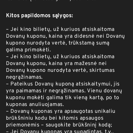
Kitos papildomos sąlygos:
– Jei kino bilietų, už kuriuos atsiskaitoma
Dovanų kuponu, kaina yra didesnė nei Dovanų
kupono nurodyta vertė, trūkstamą sumą
galima primokėti.
– Jei kino bilietų, už kuriuos atsiskaitoma
Dovanų kuponu, kaina yra mažesnė nei
Dovanų kupono nurodyta vertė, skirtumas
negrąžinamas.
– Pateikus Dovanų kuponą atsiskaitymui, jis
yra paimamas ir negrąžinamas. Vienu dovanų
kuponu mokėti galima tik vieną kartą, po to
kuponas anuliuojamas.
– Dovanų kuponas yra apsaugotas unikaliu
brūkšniniu kodu bei kitomis apsaugos
priemonėmis – saugokite brūkšninį kodą;
– Jei Dovanų kuponas yra sugadintas, t.y.,