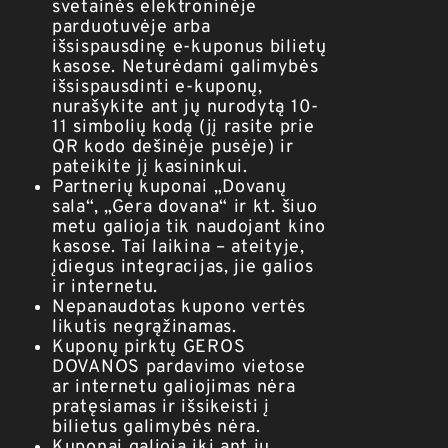
svetainės elektroninėje
parduotuvėje arba
išsispausdinę e-kuponus bilietų
kasose. Neturėdami galimybės
išsispausdinti e-kuponų,
nurašykite ant jų nurodytą 10-
11 simbolių kodą (jį rasite prie
QR kodo dešinėje pusėje) ir
pateikite jį kasininkui.
Partnerių kuponai „Dovanų
sala“, „Gera dovana“ ir kt. šiuo
metu galioja tik naudojant kino
kasose. Tai laikina – ateityje,
įdiegus integracijas, jie galios
ir internetu.
Nepanaudotas kupono vertės
likutis negrąžinamas.
Kuponų pirktų GEROS
DOVANOS pardavimo vietose
ar internetu galiojimas nėra
pratęsiamas ir išsikeisti į
bilietus galimybės nėra.
Kuponai galioja iki ant jų