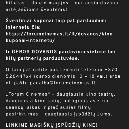
bilietas – dalelė magijos – geriausia dovana
artėjančioms šventėms!
Šventiniai kuponai taip pat parduodami
internetu čia:
https://forumcinemas.lt/lt/dovanos/kino-
kuponai-internetu/
Ir
GEROS DOVANOS
pardavimo vietose bei
kitų partnerių parduotuvėse.
O taip pat galite pasiteirauti telefonu +370
52644764 (darbo dienomis 10 – 18 val.) arba
el. paštu
p
agalba@forumcinemas.lt
„Forum Cinemas“ – daugiausia kino teatrų,
daugiausia kino salių, patogiausias kino
seansų laikas ir plačiausias filmų
pasirinkimas – daugiausia įspūdžių Jums.
LINKIME MAGIŠKŲ ĮSPŪDŽIŲ KINE!