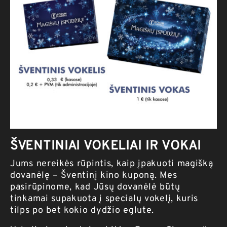
ŠVENTINIAI VOKELIAI IR VOKAI
Jums nereikės rūpintis, kaip įpakuoti magišką
dovanėlę – Šventinį kino kuponą. Mes
pasirūpinome, kad Jūsų dovanėlė būtų
tinkamai supakuota į specialų vokelį, kuris
tilps po bet kokio dydžio eglute.