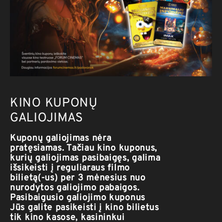
KINO KUPONŲ
GALIOJIMAS
Kuponų galiojimas nėra
pratęsiamas.
Tačiau kino kuponus,
kurių galiojimas pasibaigęs, galima
išsikeisti į reguliaraus filmo
bilietą(-us) per 3 mėnesius nuo
nurodytos galiojimo pabaigos.
Pasibaigusio galiojimo kuponus
Jūs galite pasikeisti į kino bilietus
tik kino kasose, kasininkui