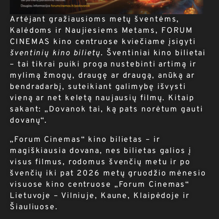
Artėjant gražiausioms metų šventėms,
Kalėdoms ir Naujiesiems Metams, FORUM
CINEMAS kino centruose kviečiame įsigyti
šventinių kino bilietų
. Šventiniai kino bilietai
– tai tikrai puiki proga nustebinti artimą ir
mylimą žmogų, draugę ar draugą, anūką ar
bendradarbį, suteikiant galimybę išvysti
vieną ar net keletą naujausių filmų. Kitaip
sakant: „Dovanok tai, ką pats norėtum gauti
dovanų“.
„Forum Cinemas“ kino bilietas – ir
magiškiausia dovana, nes bilietas galios į
visus filmus, rodomus švenčių metu ir po
švenčių iki pat 2026 metų gruodžio mėnesio
visuose kino centruose „Forum Cinemas“
Lietuvoje – Vilniuje, Kaune, Klaipėdoje ir
Šiauliuose.