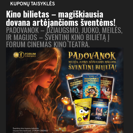
KUPONŲ TAISYKLĖS
Kino bilietas – magiškiausia
dovana artėjančioms šventėms!
PADOVANOK – DŽIAUGSMO, JUOKO, MEILĖS,
IR MAGIJOS – ŠVENTINĮ KINO BILIETĄ Į
FORUM CINEMAS KINO TEATRĄ.