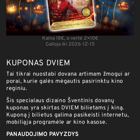
Kaina 18€, o vertė 2×10€
Galioja iki 2026-12-15
KUPONAS DVIEM
Tai tikrai nuostabi dovana artimam žmogui ar
porai, kurie galės mėgautis pasirinktu kino
reginiu.
Šis specialaus dizaino Šventinis dovanų
kuponas yra skirtas DVIEM bilietams į kiną.
Kuponą į bilietus galima pasikeisti internetu,
mobiliąja programėle ar kino kasose.
PANAUDOJIMO PAVYZDYS