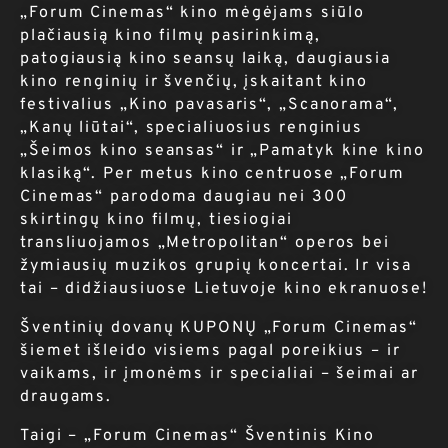
„Forum Cinemas“ kino mėgėjams siūlo
plačiausią kino filmų pasirinkimą,
patogiausią kino seansų laiką, daugiausia
kino renginių ir švenčių, įskaitant kino
festivalius „Kino pavasaris“, „Scanorama“,
„Kanų liūtai“, specialiuosius renginius
„Šeimos kino seansas“ ir „Pamatyk kine kino
klasiką“. Per metus kino centruose „Forum
Cinemas“ parodoma daugiau nei 300
skirtingų kino filmų, tiesiogiai
transliuojamos „Metropolitan“ operos bei
žymiausių muzikos grupių koncertai. Ir visa
tai – didžiausiuose Lietuvoje kino ekranuose!
Šventinių dovanų KUPONŲ „Forum Cinemas“
šiemet išleido visiems pagal poreikius – ir
vaikams, ir įmonėms ir specialiai – šeimai ar
draugams.
Taigi – „Forum Cinemas“ Šventinis Kino