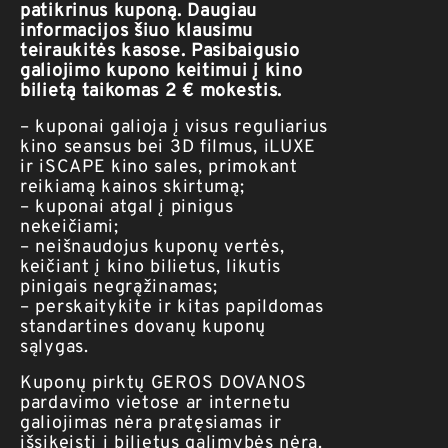
patikrinus kuponą. Daugiau
informacijos šiuo klausimu
teiraukitės kasose. Pasibaigusio
galiojimo kupono keitimui į kino
bilietą taikomas 2
€ mokestis.
– kuponai galioja į visus reguliarius
kino seansus bei 3D filmus, iLUXE
ir iSCAPE kino sales, primokant
reikiamą kainos skirtumą;
– kuponai atgal į pinigus
nekeičiami;
– neišnaudojus kuponų vertės,
keičiant į kino bilietus, likutis
pinigais negrąžinamas;
– perskaitykite ir kitas papildomas
standartines dovanų kuponų
sąlygas.
Kuponų pirktų GEROS DOVANOS
pardavimo vietose ar internetu
galiojimas nėra pratęsiamas ir
išsikeisti į bilietus galimybės nėra.