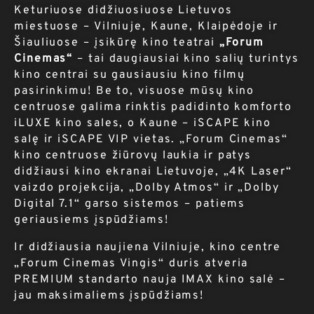
Keturiuose didžiuosiuose Lietuvos
miestuose – Vilniuje, Kaune, Klaipėdoje ir
Šiauliuose – įsikūrę kino teatrai
„Forum
Cinemas“
– tai daugiausiai kino salių turintys
kino centrai su gausiausiu kino filmų
pasirinkimu! Be to, visuose mūsų kino
centruose galima rinktis padidinto komforto
iLUXE kino sales, o Kaune – iSCAPE kino
salę ir iSCAPE VIP vietas. „Forum Cinemas“
kino centruose žiūrovų laukia ir patys
didžiausi kino ekranai Lietuvoje, „4K Laser“
vaizdo projekcija, „Dolby Atmos“ ir „Dolby
Digital 7.1“ garso sistemos – patiems
geriausiems įspūdžiams!
Ir didžiausia naujiena Vilniuje, kino centre
„Forum Cinemas Vingis“ duris atveria
PREMIUM standarto nauja IMAX kino salė –
jau maksimaliems įspūdžiams!