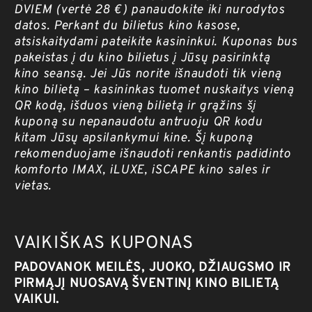
DVIEM (vertė 28 €) panaudokite iki nurodytos
datos. Perkant du bilietus kino kasose,
atsiskaitydami pateikite kasininkui. Kuponas bus
pakeistas į du kino bilietus į Jūsų pasirinktą
kino seansą. Jei Jūs norite išnaudoti tik vieną
kino bilietą – kasininkas tuomet nuskaitys vieną
QR kodą, išduos vieną bilietą ir grąžins šį
kuponą su nepanaudotu antruoju QR kodu
kitam Jūsų apsilankymui kine. Šį kuponą
rekomenduojame išnaudoti renkantis padidinto
komforto IMAX, iLUXE, iSCAPE kino sales ir
vietas.
VAIKIŠKAS KUPONAS
PADOVANOK MEILĖS, JUOKO, DŽIAUGSMO IR
PIRMĄJĮ NUOSAVĄ ŠVENTINĮ KINO BILIETĄ
VAIKUI.