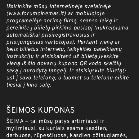
Išsirinkite mūsų internetinėje svetainėje
(
www.forumcinemas.lt
) ar mobiliojoje
programėlėje norimą filmą, seanso laiką ir
pereikite į bilietų pirkimo puslapį (nukreipiama
automatiškai prisiregistravusius ir
prisijungusius vartotojus). Perkant vieną ar
kelis bilietus internetu, laikykitės pateikiamų
instrukcijų ir atsiskaitant už bilietą įveskite
vieną iš šio dovanų kupono QR kodo skaičių
seką į nurodytą langelį. Ir atsisiųskite bilietą(-
us) į savo telefoną, o tuomet su telefonu eikite
tiesiai į kino salę.
ŠEIMOS KUPONAS
ŠEIMA – tai mūsų patys artimiausi ir
mylimiausi, su kuriais esame kasdien,
darbuose, rūpesčiuose, kasdien džiaugiamės,