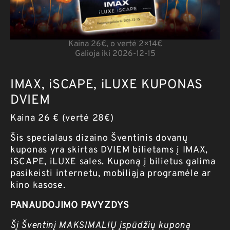
Kaina 26€, o vertė 2×14€
Galioja iki 2026-12-15
IMAX, iSCAPE, iLUXE KUPONAS
DVIEM
Kaina 26 € (vertė 28€)
Šis specialaus dizaino Šventinis dovanų
kuponas yra skirtas DVIEM bilietams į IMAX,
iSCAPE, iLUXE sales. Kuponą į bilietus galima
pasikeisti internetu, mobiliąja programėle ar
kino kasose.
PANAUDOJIMO PAVYZDYS
Šį Šventinį MAKSIMALIŲ įspūdžių kuponą