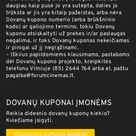
daugiau kaip pusė jo yra sutepta, dalies jo
trūksta ar jis yra kitaip pažeistas, arba nėra
Dovanų kupono numerio (arba brūkšninio
kodo) ar galiojimo termino, tokiu Dovanų
kuponu atsiskaityti už prekes ir/ar paslaugas
negalima, ir toks Dovanų kuponas nekeičiamas
ir pinigai už jį negrąžinami.
– Iškilus papildomiems klausimams, pastaboms
dėl Dovanų kupono projekto, kreipkitės
telefonu Vilniuje (85) 2644 764 arba el. paštu
pagalba@forumcinemas.lt
.
DOVANŲ KUPONAI ĮMONĖMS
Reikia didesnio dovanų kuponų kiekio?
Kviečiame įsigyti.
UŽSISAKYKITI KUPONUS ĮMONĖMS