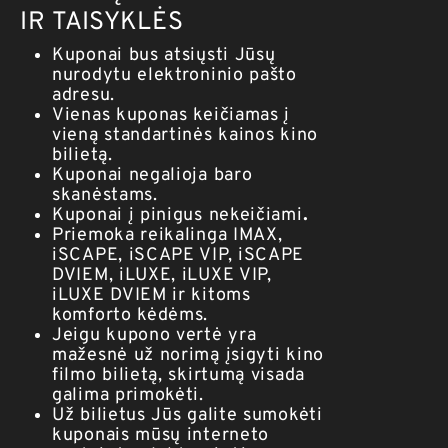
IR TAISYKLĖS
Kuponai bus atsiųsti Jūsų
nurodytu elektroninio pašto
adresu.
Vienas kuponas keičiamas į
vieną standartinės kainos kino
bilietą.
Kuponai negalioja baro
skanėstams.
Kuponai į pinigus nekeičiami
.
Priemoka reikalinga IMAX,
iSCAPE, iSCAPE VIP, iSCAPE
DVIEM, iLUXE, iLUXE VIP,
iLUXE DVIEM ir kitoms
komforto kėdėms.
Jeigu kupono vertė yra
mažesnė už norimą įsigyti kino
filmo bilietą, skirtumą visada
galima primokėti.
Už bilietus Jūs galite sumokėti
kuponais mūsų interneto