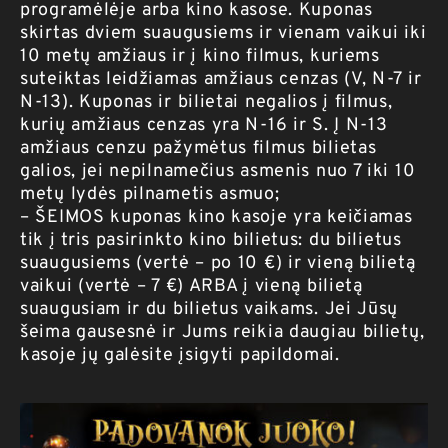
programėlėje arba kino kasose. Kuponas
skirtas dviem suaugusiems ir vienam vaikui iki
10 metų amžiaus ir į kino filmus, kuriems
suteiktas leidžiamas amžiaus cenzas (V, N-7 ir
N-13). Kuponas ir bilietai negalios į filmus,
kurių amžiaus cenzas yra N-16 ir S. Į N-13
amžiaus cenzu pažymėtus filmus bilietas
galios, jei nepilnamečius asmenis nuo 7 iki 10
metų lydės pilnametis asmuo;
– ŠEIMOS kuponas kino kasoje yra keičiamas
tik į tris pasirinkto kino bilietus: du bilietus
suaugusiems (vertė – po 10 €) ir vieną bilietą
vaikui (vertė – 7 €) ARBA į vieną bilietą
suaugusiam ir du bilietus vaikams. Jei Jūsų
šeima gausesnė ir Jums reikia daugiau bilietų,
kasoje jų galėsite įsigyti papildomai.