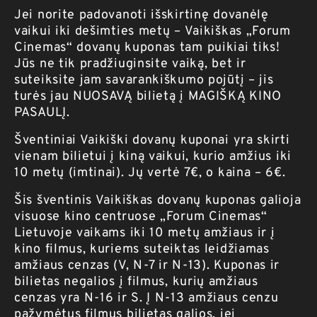
Jei norite padovanoti išskirtinę dovanėlę
vaikui iki dešimties metų – Vaikiškas „Forum
Cinemas“ dovanų kuponas tam puikiai tiks!
Jūs ne tik pradžiuginsite vaiką, bet ir
suteiksite jam savarankiškumo pojūtį – jis
turės jau NUOSAVĄ bilietą į MAGIŠKĄ KINO
PASAULĮ.
Šventiniai Vaikiški dovanų kuponai yra skirti
vienam bilietui į kiną vaikui, kurio amžius iki
10 metų (imtinai). Jų vertė 7€, o kaina – 6€.
Šis šventinis Vaikiškas dovanų kuponas galioja
visuose kino centruose „Forum Cinemas“
Lietuvoje vaikams iki 10 metų amžiaus ir į
kino filmus, kuriems suteiktas leidžiamas
amžiaus cenzas (V, N-7 ir N-13). Kuponas ir
bilietas negalios į filmus, kurių amžiaus
cenzas yra N-16 ir S. Į N-13 amžiaus cenzu
pažymėtus filmus bilietas galios, jei