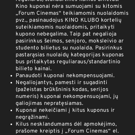
Kino kuponai nėra sumuojami su kitomis
„Forum Cinemas“ teikiamomis nuolaidomis
pvz., pasinaudojus KINO KLUBO kortelių
suteikiamomis nuolaidomis, pritaikyti
kupono nebegalima. Taip pat negalioja
pasirinkus šeimos, senjoro, moksleivio ar
studento bilietus su nuolaida. Pasirinkus
pastarąsias nuolaidų kategorijas kuponas
bus pritaikytas reguliaraus/standartinio
bilieto kainai.
Panaudoti kuponai nekompensuojami.
Negaliojantys, pamesti ir sugadinti
(pažeistas brūkšninis kodas, serijos
numeris) kuponai nekompensuojami, jų
galiojimas nepratęsiamas.
Kuponai nekeičiami į kitus kuponus ir
negrąžinami.
Kilus nesklandumams dėl apmokėjimo,
prašome kreiptis į „Forum Cinemas“ el.