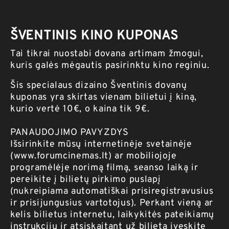
ŠVENTINIS KINO KUPONAS
Tai tikrai nuostabi dovana artimam žmogui,
kuris galės mėgautis pasirinktu kino reginiu.
Šis specialaus dizaino Šventinis dovanų
kuponas yra skirtas vienam bilietui į kiną,
kurio vertė 10€, o kaina tik 9€.
PANAUDOJIMO PAVYZDYS
Išsirinkite mūsų internetinėje svetainėje
(www.forumcinemas.lt) ar mobiliojoje
programėlėje norimą filmą, seanso laiką ir
pereikite į bilietų pirkimo puslapį
(nukreipiama automatiškai prisiregistravusius
ir prisijungusius vartotojus). Perkant vieną ar
kelis bilietus internetu, laikykitės pateikiamų
instrukcijų ir atsiskaitant už bilietą įveskite