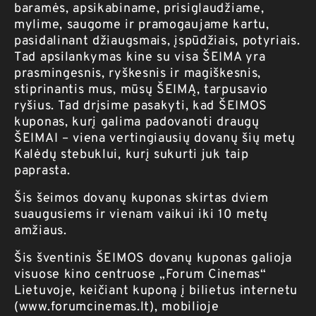
baramės, apsikabiname, prisiglaudžiame,
mylime, saugome ir pramogaujame kartu,
pasidalinant džiaugsmais, įspūdžiais, potyriais.
Tad apsilankymas kine su visa ŠEIMA yra
prasmingesnis, ryškesnis ir magiškesnis,
stiprinantis mus, mūsų ŠEIMĄ, tarpusavio
ryšius. Tad drįsime pasakyti, kad ŠEIMOS
kuponas, kurį galima padovanoti draugų
ŠEIMAI – viena vertingiausių dovanų šių metų
Kalėdų stebuklui, kurį sukurti juk taip
paprasta.
Šis šeimos dovanų kuponas skirtas dviem
suaugusiems ir vienam vaikui iki 10 metų
amžiaus.
Šis šventinis ŠEIMOS dovanų kuponas galioja
visuose kino centruose „Forum Cinemas“
Lietuvoje, keičiant kuponą į bilietus internetu
(
www.forumcinemas.lt
), mobilioje