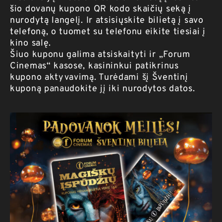
šio dovanų kupono QR kodo skaičių seką į
nurodytą langelį. Ir atsisiųskite bilietą į savo
telefoną, o tuomet su telefonu eikite tiesiai į
kino salę.
Šiuo kuponu galima atsiskaityti ir „Forum
Cinemas“ kasose, kasininkui patikrinus
kupono aktyvavimą. Turėdami šį Šventinį
kuponą panaudokite jį iki nurodytos datos.