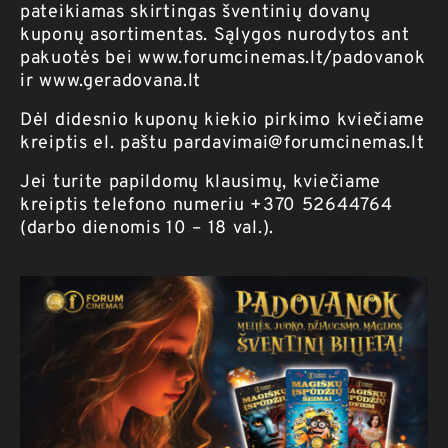
pateikiamas skirtingas šventinių dovanų
kuponų asortimentas. Sąlygos nurodytos ant
pakuotės bei
www.forumcinemas.lt/padovanok
ir
www.geradovana.lt
Dėl didesnio kuponų kiekio pirkimo kviečiame
kreiptis el. paštu
pardavimai@forumcinemas.lt
Jei turite papildomų klausimų, kviečiame
kreiptis telefono numeriu +370 52644764
(darbo dienomis 10 – 18 val.).