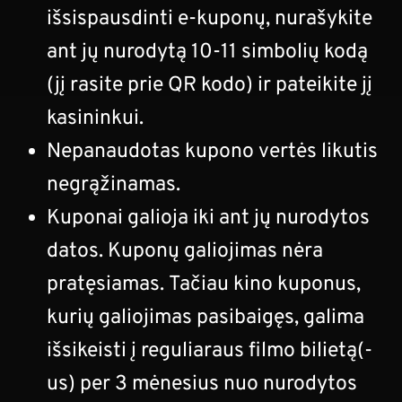
išsispausdinti e-kuponų, nurašykite
ant jų nurodytą 10-11 simbolių kodą
(jį rasite prie QR kodo) ir pateikite jį
kasininkui.
Nepanaudotas kupono vertės likutis
negrąžinamas.
Kuponai galioja iki ant jų nurodytos
datos.
Kuponų galiojimas nėra
pratęsiamas.
Tačiau kino kuponus,
kurių galiojimas pasibaigęs, galima
išsikeisti į reguliaraus filmo bilietą(-
us) per 3 mėnesius nuo nurodytos