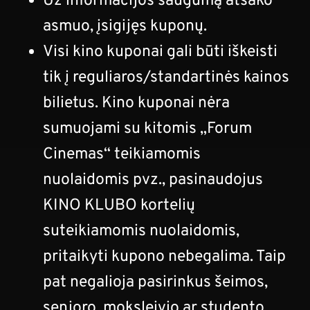
Už informacijos saugumą atsako
asmuo, įsigijęs kuponų.
Visi kino kuponai gali būti iškeisti
tik į reguliaros/standartinės kainos
bilietus. Kino kuponai nėra
sumuojami su kitomis „Forum
Cinemas“ teikiamomis
nuolaidomis pvz., pasinaudojus
KINO KLUBO kortelių
suteikiamomis nuolaidomis,
pritaikyti kupono nebegalima. Taip
pat negalioja pasirinkus šeimos,
senjoro, moksleivio ar studento