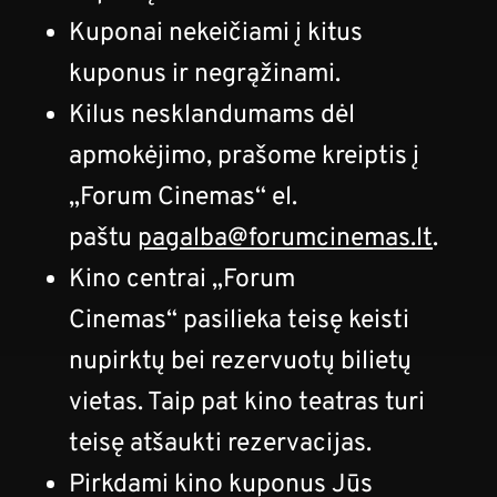
Kuponai nekeičiami į kitus
kuponus ir negrąžinami.
Kilus nesklandumams dėl
apmokėjimo, prašome kreiptis į
„Forum Cinemas“ el.
paštu
pagalba@forumcinemas.lt
.
Kino centrai „Forum
Cinemas“ pasilieka teisę keisti
nupirktų bei rezervuotų bilietų
vietas. Taip pat kino teatras turi
teisę atšaukti rezervacijas.
Pirkdami kino kuponus Jūs