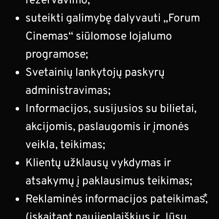
rezervavimo;
suteikti galimybę dalyvauti „Forum
Cinemas“ siūlomose lojalumo
programose;
Svetainių lankytojų paskyrų
administravimas;
Informacijos, susijusios su bilietai,
akcijomis, paslaugomis ir įmonės
veikla, teikimas;
Klientų užklausų vykdymas ir
atsakymų į paklausimus teikimas;
Reklaminės informacijos pateikimas⃰,
(įskaitant naujienlaiškius ir Jūsų