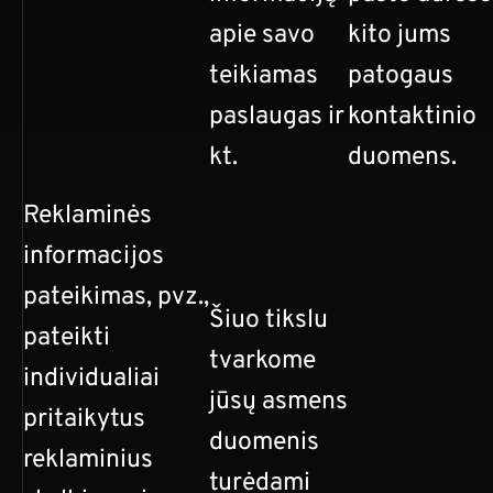
apie savo
kito jums
teikiamas
patogaus
paslaugas ir
kontaktinio
kt.
duomens.
Reklaminės
informacijos
pateikimas, pvz.,
Šiuo tikslu
pateikti
tvarkome
individualiai
jūsų asmens
pritaikytus
duomenis
reklaminius
turėdami