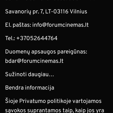
Savanorių pr. 7, LT-03116 Vilnius
El. paštas:
info@forumcinemas.lt
Tel.: +37052644764
Duomenų apsaugos pareigūnas:
bdar@forumcinemas.lt
Sužinoti daugiau…
Bendra informacija
Šioje Privatumo politikoje vartojamos
sąvokos suprantamos taip, kaip jos yra