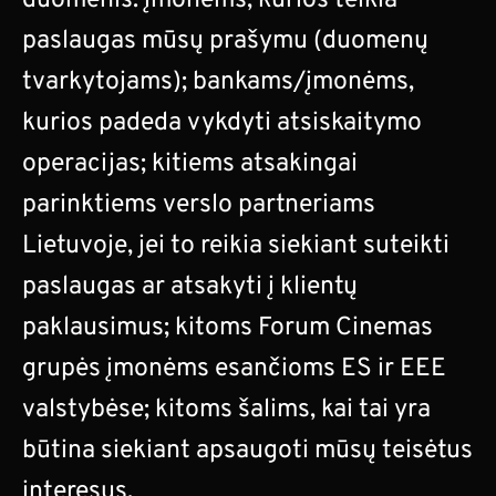
duomenis: įmonėms, kurios teikia
paslaugas mūsų prašymu (duomenų
tvarkytojams); bankams/įmonėms,
kurios padeda vykdyti atsiskaitymo
operacijas; kitiems atsakingai
parinktiems verslo partneriams
Lietuvoje, jei to reikia siekiant suteikti
paslaugas ar atsakyti į klientų
paklausimus; kitoms Forum Cinemas
grupės įmonėms esančioms ES ir EEE
valstybėse; kitoms šalims, kai tai yra
būtina siekiant apsaugoti mūsų teisėtus
interesus.