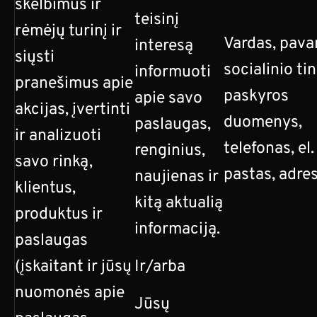
skelbimus ir
teisinį
rėmėjų turinį ir
Vardas, pava
interesą
siųsti
socialinio ti
informuoti
pranešimus apie
paskyros
apie savo
akcijas, įvertinti
duomenys,
paslaugas,
ir analizuoti
telefonas, el.
renginius,
savo rinką,
pastas, adres
naujienas ir
klientus,
kitą aktualią
produktus ir
informaciją.
paslaugas
(įskaitant ir jūsų
Ir/arba
nuomonės apie
Jūsų