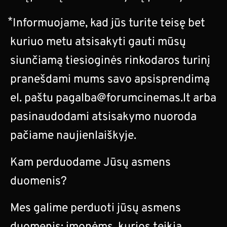
⃰ Informuojame, kad jūs turite teisę bet
kuriuo metu atsisakyti gauti mūsų
siunčiamą tiesioginės rinkodaros turinį
pranešdami mums savo apsisprendimą
el. paštu
pagalba@forumcinemas.lt
arba
pasinaudodami atsisakymo nuoroda
pačiame naujienlaiškyje.
Kam perduodame Jūsų asmens
duomenis?
Mes galime perduoti jūsų asmens