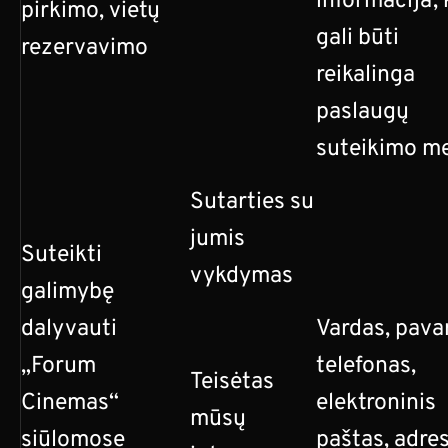
informacija, 
pirkimo, vietų
gali būti
rezervavimo
reikalinga
paslaugų
suteikimo me
Sutarties su
jumis
Suteikti
vykdymas
galimybę
dalyvauti
Vardas, pava
„Forum
telefonas,
Teisėtas
Cinemas“
elektroninis
mūsų
siūlomose
paštas, adres