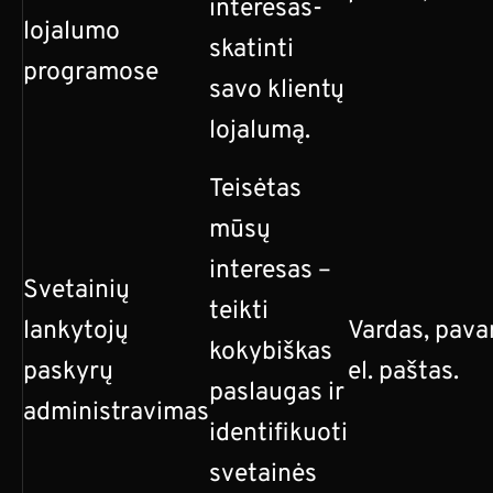
interesas-
lojalumo
skatinti
programose
savo klientų
lojalumą.
Teisėtas
mūsų
interesas –
Svetainių
teikti
lankytojų
Vardas, pava
kokybiškas
paskyrų
el. paštas.
paslaugas ir
administravimas
identifikuoti
svetainės