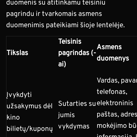
duomenis su atitinkamu teisiniu
pagrindu ir tvarkomais asmens
duomenimis pateikiami šioje lentelėje.
Teisinis
Asmens
Tikslas
pagrindas (-
duomenys
ai)
Vardas, pava
telefonas,
Įvykdyti
elektroninis
Sutarties su
užsakymus dėl
paštas, adres
jumis
kino
mokėjimo bū
vykdymas
bilietų/kuponų