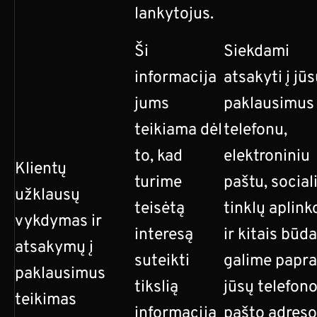
lankytojus.
Ši
Siekdami
informacija
atsakyti į jū
jums
paklausimus
teikiama dėl
telefonu,
to, kad
elektroniniu
Klientų
turime
paštu, social
užklausų
teisėtą
tinklų aplink
vykdymas ir
interesą
ir kitais būda
atsakymų į
suteikti
galime papra
paklausimus
tikslią
jūsų telefono,
teikimas
informaciją
pašto adreso