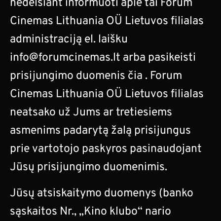
nedelsiant informuoti apie tai Forum
Cinemas Lithuania OÜ Lietuvos filialas
administraciją el. laišku
info@forumcinemas.lt
arba pasikeisti
prisijungimo duomenis
čia
. Forum
Cinemas Lithuania OÜ Lietuvos filialas
neatsako už Jums ar tretiesiems
asmenims padarytą žalą prisijungus
prie vartotojo paskyros pasinaudojant
Jūsų prisijungimo duomenimis.
Jūsų atsiskaitymo duomenys (banko
sąskaitos Nr., „Kino klubo“ nario