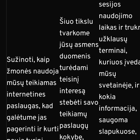
sesijos
naudojimo
Šiuo tikslu
laikas ir tru
tvarkome
užklausų
jūsų asmens
terminai,
duomenis
Sužinoti, kaip
kuriuos įved
turėdami
žmonės naudoja
mūsų
teisinį
mūsų teikiamas
svetainėje, ir
interesą
internetines
kokia
stebėti savo
paslaugas, kad
informacija,
teikiamų
galėtume jas
saugoma
paslaugų
pagerinti ir kurti
slapukuose,
kokybę,