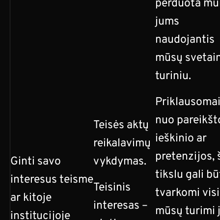
perduota m
jums
naudojantis
mūsų svetai
turiniu.
Priklausoma
nuo pareikšt
Teisės aktų
ieškinio ar
reikalavimų
pretenzijos, 
Ginti savo
vykdymas.
tikslu gali bū
interesus teisme
Teisinis
tvarkomi visi
ar kitoje
interesas –
mūsų turimi 
institucijoje