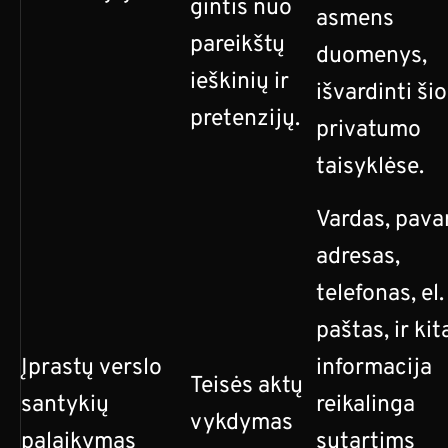
gintis nuo
asmens
pareikštų
duomenys,
ieškinių ir
išvardinti ši
pretenzijų.
privatumo
taisyklėse.
Vardas, pava
adresas,
telefonas, el.
paštas, ir kit
Įprastų verslo
informacija
Teisės aktų
santykių
reikalinga
vykdymas
palaikymas
sutartims