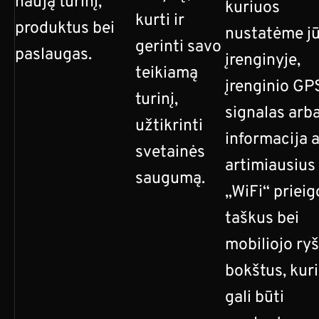
naują turinį,
kuriuos
kurti ir
produktus bei
nustatėme j
gerinti savo
paslaugas.
įrenginyje,
teikiamą
įrenginio GP
turinį,
signalas arb
užtikrinti
informacija 
svetainės
artimiausius
saugumą.
„WiFi“ prieig
taškus bei
mobiliojo ryš
bokštus, kuri
gali būti