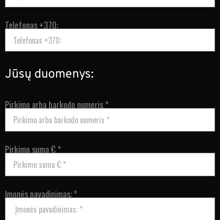
Telefonas +370:
Jūsų duomenys:
Pirkimo arba barkodo numeris *
Pirkimo suma € *
Įmonės pavadinimas: *