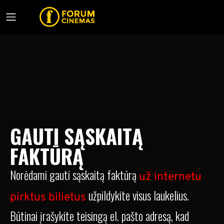
GAUTI SĄSKAITĄ
FAKTŪRĄ
Norėdami gauti sąskaitą faktūrą
už internetu
užpildykite visus laukelius.
pirktus bilietus
Būtinai įrašykite teisingą el. pašto adresą, kad