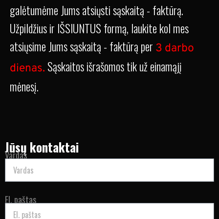
galėtumėme Jums atsiųsti sąskaitą - faktūrą.
Užpildžius ir IŠSIUNTUS formą, laukite kol mes
atsiųsime Jums sąskaitą - faktūrą per
3 darbo
Sąskaitos išrašomos tik už einamąjį
dienas.
mėnesį.
Jūsų kontaktai
Vardas
El. paštas