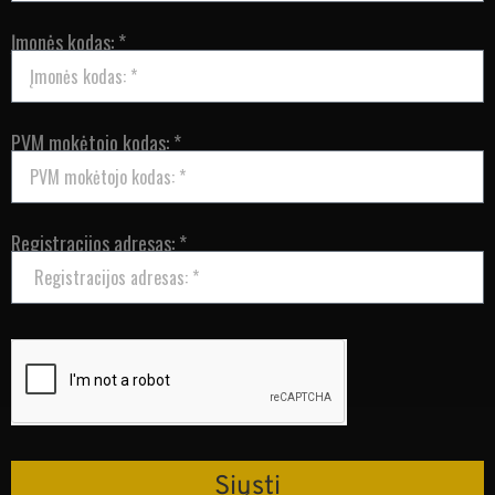
Įmonės kodas: *
PVM mokėtojo kodas: *
Registracijos adresas: *
Siųsti