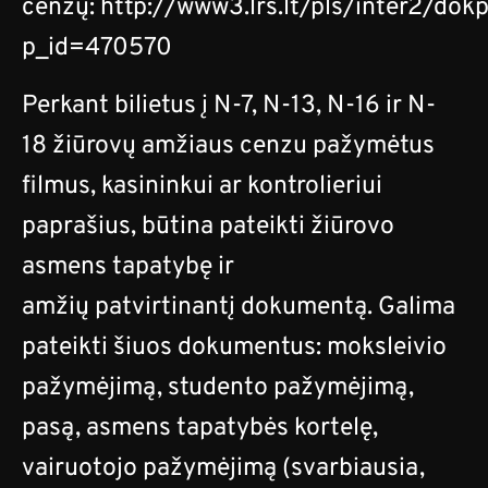
cenzų:
http://www3.lrs.lt/pls/inter2/dok
p_id=470570
Perkant bilietus į N-7, N-13, N-16 ir N-
18 žiūrovų amžiaus cenzu pažymėtus
filmus, kasininkui ar kontrolieriui
paprašius, būtina pateikti žiūrovo
asmens tapatybę ir
amžių patvirtinantį dokumentą. Galima
pateikti šiuos dokumentus: moksleivio
pažymėjimą, studento pažymėjimą,
pasą, asmens tapatybės kortelę,
vairuotojo pažymėjimą (svarbiausia,