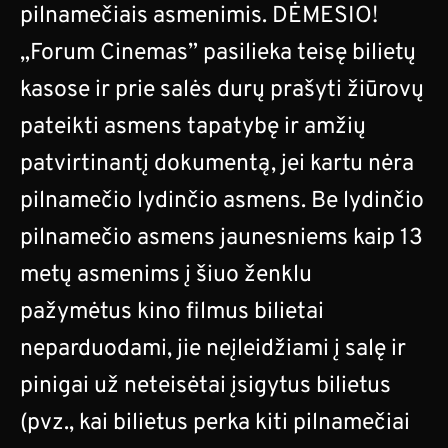
pilnamečiais asmenimis. DĖMESIO!
„Forum Cinemas” pasilieka teisę bilietų
kasose ir prie salės durų prašyti žiūrovų
pateikti asmens tapatybę ir amžių
patvirtinantį dokumentą, jei kartu nėra
pilnamečio lydinčio asmens. Be lydinčio
pilnamečio asmens jaunesniems kaip 13
metų asmenims į šiuo ženklu
pažymėtus kino filmus bilietai
neparduodami, jie neįleidžiami į salę ir
pinigai už neteisėtai įsigytus bilietus
(pvz., kai bilietus perka kiti pilnamečiai