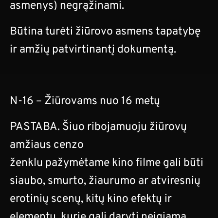
asmenys) negrąžinami.
Būtina turėti žiūrovo asmens tapatybę
ir amžių patvirtinantį dokumentą.
N-16 – Žiūrovams nuo 16 metų
PASTABA. Šiuo ribojamuoju žiūrovų
amžiaus cenzo
ženklu pažymėtame kino filme gali būti
siaubo, smurto, žiaurumo ar atviresnių
erotinių scenų, kitų kino efektų ir
elementų, kurie gali daryti neigiamą