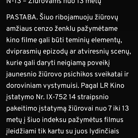
N-13 – Žiūrovams nuo 13 metų
PASTABA. Šiuo ribojamuoju žiūrovų
amžiaus cenzo ženklu pažymėtame
kino filme gali būti teminių elementų,
dviprasmių epizodų ar atviresnių scenų,
kurie gali daryti neigiamą poveikį
jaunesnio žiūrovo psichikos sveikatai ir
doroviniam vystymuisi. Pagal LR Kino
įstatymo Nr. IX-752 14 straipsnio
pakeitimo įstatymą žiūrovai nuo 7 iki 13
metų į šiuo indeksu pažymėtus filmus
įleidžiami tik kartu su juos lydinčiais