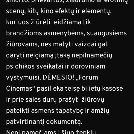
smurto, prievartos, žiaurumo ar erotinių
scenų, kitų kino efektų ir elementų,
kuriuos žiūrėti leidžiama tik
brandžioms asmenybėms, suaugusiems
žiūrovams, nes matyti vaizdai gali
daryti neigiamą įtaką nepilnamečių
psichikos sveikatai ir doroviniam
vystymuisi. DĖMESIO! „Forum
Cinemas“ pasilieka teisę bilietų kasose
ir prie salės durų prašyti žiūrovų
pateikti asmens tapatybę ir amžių
patvirtinantį dokumentą.
Nepilnamečiams į šiuo ženklu