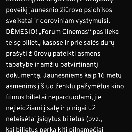
poveikį jaunesnio žiūrovo psichikos
sveikatai ir doroviniam vystymuisi.
DĖMESIO! „Forum Cinemas“ pasilieka
teisę bilietų kasose ir prie salės durų
prašyti žiūrovų pateikti asmens
tapatybę ir amžių patvirtinantį
dokumentą. Jaunesniems kaip 16 metų
asmenims į šiuo ženklu pažymėtus kino
filmus bilietai neparduodami, jie
neįleidžiami į salę ir pinigai už
neteisėtai įsigytus bilietus (pvz.,
kai bilietus perka kiti pilnamečiai