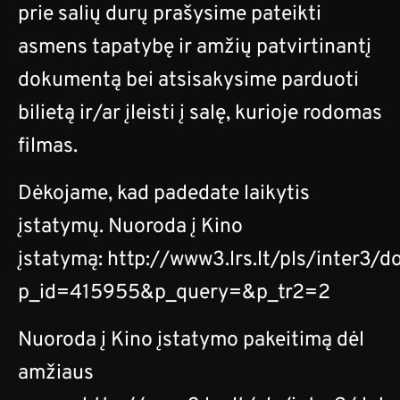
prie salių durų prašysime pateikti
asmens tapatybę ir amžių patvirtinantį
dokumentą bei atsisakysime parduoti
bilietą ir/ar įleisti į salę, kurioje rodomas
filmas.
Dėkojame, kad padedate laikytis
įstatymų. Nuoroda į Kino
įstatymą:
http://www3.lrs.lt/pls/inter3/
p_id=415955&p_query=&p_tr2=2
Nuoroda į Kino įstatymo pakeitimą dėl
amžiaus