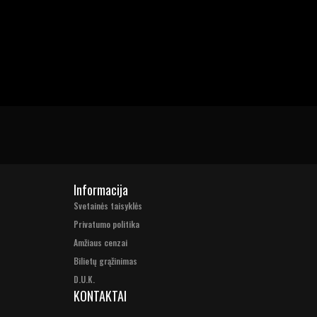
Informacija
Svetainės taisyklės
Privatumo politika
Amžiaus cenzai
Bilietų grąžinimas
D.U.K.
KONTAKTAI