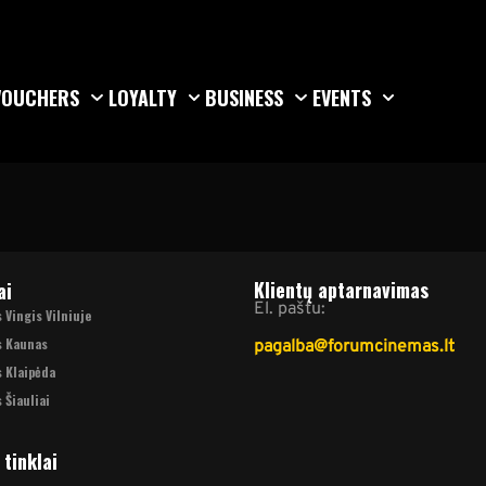
VOUCHERS
LOYALTY
BUSINESS
EVENTS
Klientų aptarnavimas
ai
El. paštu:
Vingis Vilniuje
s Kaunas
pagalba@forumcinemas.lt
 Klaipėda
 Šiauliai
 tinklai