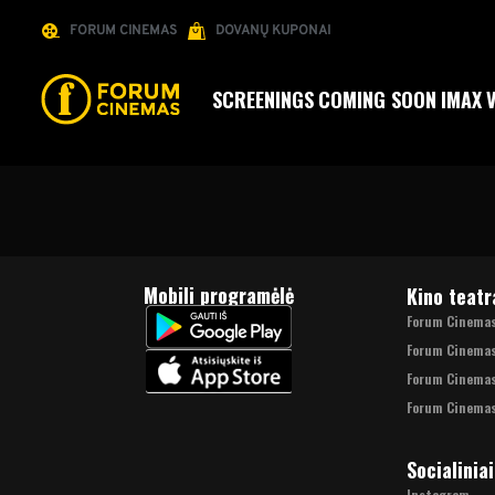
FORUM CINEMAS
DOVANŲ KUPONAI
SCREENINGS
COMING SOON
IMAX
Mobili programėlė
Kino teatr
Forum Cinemas 
Forum Cinema
Forum Cinemas
Forum Cinemas
Socialiniai
Instagram