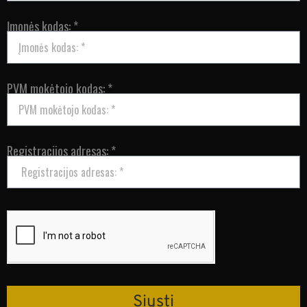
Įmonės kodas: *
PVM mokėtojo kodas: *
Registracijos adresas: *
Siųsti