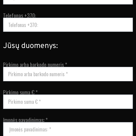
Telefonas +370:
Jūsų duomenys:
Pirkimo arba barkodo numeris *
Pirkimo suma € *
Įmonės pavadinimas: *