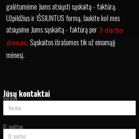
galėtumėme Jums atsiųsti sąskaitą - faktūrą.
Užpildžius ir IŠSIUNTUS formą, laukite kol mes
atsiųsime Jums sąskaitą - faktūrą per
3 darbo
Sąskaitos išrašomos tik už einamąjį
dienas.
mėnesį.
Jūsų kontaktai
Vardas
El. paštas