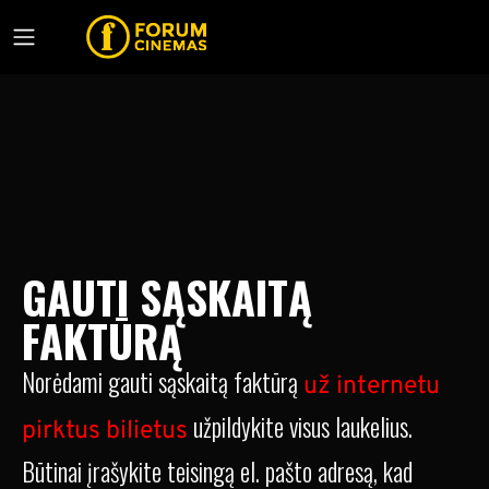
GAUTI SĄSKAITĄ
FAKTŪRĄ
Norėdami gauti sąskaitą faktūrą
už internetu
užpildykite visus laukelius.
pirktus bilietus
Būtinai įrašykite teisingą el. pašto adresą, kad