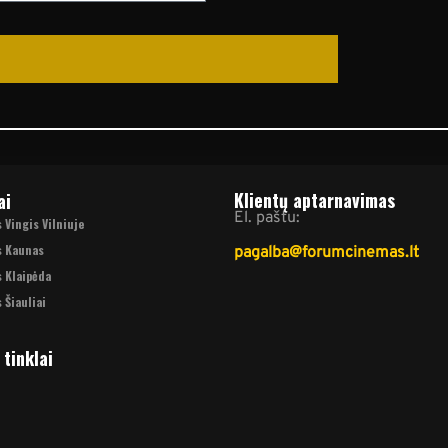
Klientų aptarnavimas
ai
El. paštu:
Vingis Vilniuje
s Kaunas
pagalba@forumcinemas.lt
 Klaipėda
 Šiauliai
 tinklai