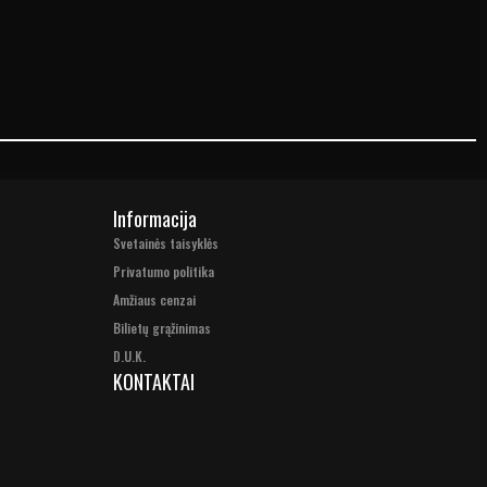
Informacija
Svetainės taisyklės
Privatumo politika
Amžiaus cenzai
Bilietų grąžinimas
D.U.K.
KONTAKTAI