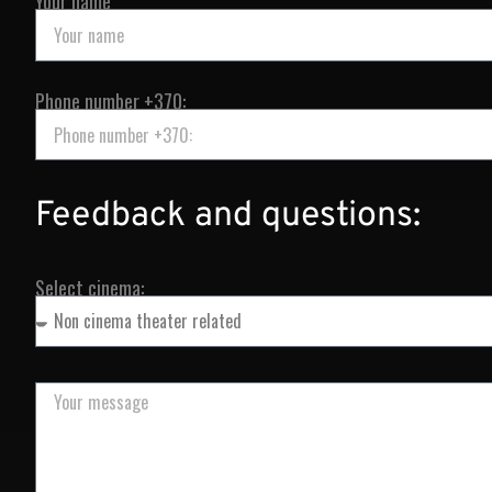
Your name
Phone number +370:
Feedback and questions:
Select cinema: