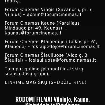
teatrą.
Forum Cinemas Vingis (Savanorių pr. 7,
Vilnius) –
admin@forumcinemas.lt
Forum Cinemas Kaune (Karaliaus
Mindaugo pr. 49, Kaunas) –
kaunas@forumcinemas.lt
Forum Cinemas Klaipėdoje (Taikos pr. 61,
Klaipėda) –
fcklaipedoje@forumcinemas.lt
Forum Cinemas Šiauliuose (Aido g. 8,
Šiauliai) –
fcsiauliuose@forumcinemas.lt
Taip pat galime įplanuoti ir atskirą
seansą Jūsų grupei.
LINKIME MAGIŠKŲ ĮSPŪDŽIŲ KINE!
RODOMI FILMAI Vilniuje, Kaune,
Klaipėdoje ir Šiauliuose