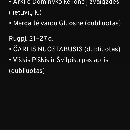
• Arklio Dominyko kelionė į žvaigždes
(lietuvių k.)
• Mergaitė vardu Gluosnė (dubliuotas)
Rugpj. 21–27 d.
• ČARLIS NUOSTABUSIS (dubliuotas)
• Viškis Piškis ir Švilpiko paslaptis
(dubliuotas)