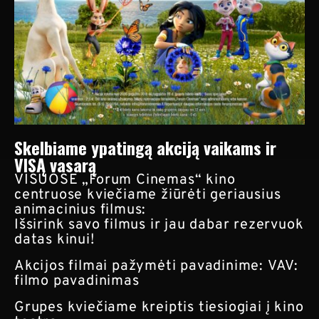
Skelbiame ypatingą akciją vaikams ir
VISĄ vasarą
VISUOSE „Forum Cinemas“ kino
centruose kviečiame žiūrėti geriausius
animacinius filmus:
Išsirink savo filmus ir jau dabar rezervuok
datas kinui!
Akcijos filmai pažymėti pavadinime: VAV:
filmo pavadinimas
Grupes kviečiame kreiptis tiesiogiai į kino