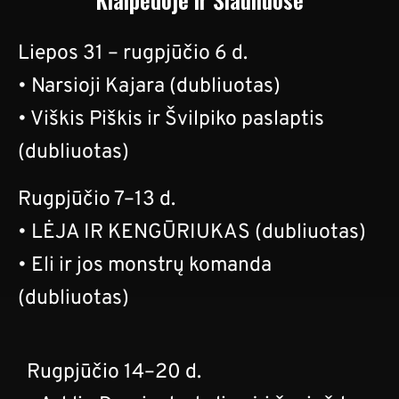
Liepos 31 – rugpjūčio 6 d.
• Narsioji Kajara (dubliuotas)
• Viškis Piškis ir Švilpiko paslaptis
(dubliuotas)
Rugpjūčio 7–13 d.
• LĖJA IR KENGŪRIUKAS (dubliuotas)
• Eli ir jos monstrų komanda
(dubliuotas)
Rugpjūčio 14–20 d.