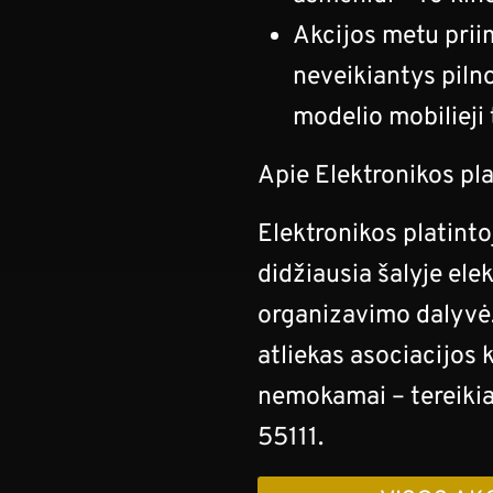
Akcijos metu prii
neveikiantys piln
modelio mobilieji 
Apie Elektronikos pla
Elektronikos platinto
didžiausia šalyje ele
organizavimo dalyvė.
atliekas asociacijos
nemokamai – tereikia
55111.