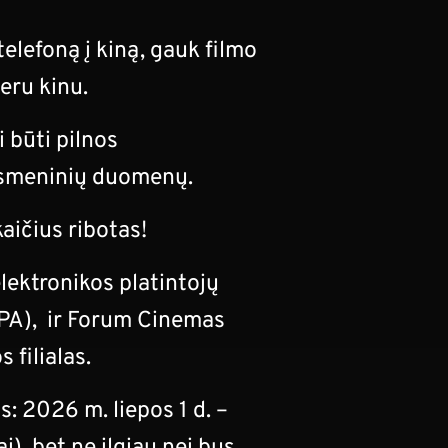
elefoną į kiną, gauk filmo
eru kinu.
i būti pilnos
asmeninių duomenų.
ičius ribotas!
elektronikos platintojų
EPA), ir Forum Cinemas
 filialas.
s: 2026 m. liepos 1 d. –