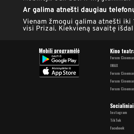
Ar galima atnešti daugiau telefonų
Vienam žmogui galima atnešti iki 1
visi Prizai. Kiekvieną savaitę išd
Mobili programėlė
Kino teatr
Forum Cinemas 
IMAX
Forum Cinema
Forum Cinemas
Forum Cinemas
Socialiniai
Instagram
TikTok
Facebook