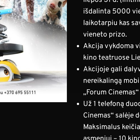
liepos 31 d. (imtin
išdalinta 5000 vi
laikotarpiu kas s
vieneto prizo.
Akcija vykdoma v
kino teatruose Li
Akcijoje gali daly
nereikalingą mobil
„Forum Cinemas“ k
Už 1 telefoną du
Cinemas“ salėje 
Maksimalus keiči
asmeniui – 10 kin