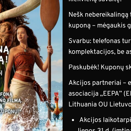
Nešk nebereikalingą t
kuponą – mėgaukis g
Svarbu: telefonas tur
komplektacijos, be 
Paskubėk! Kuponų ska
Akcijos partneriai – 
asociacija „EEPA” (
Lithuania OU Lietuvos
Akcijos laikotarpi