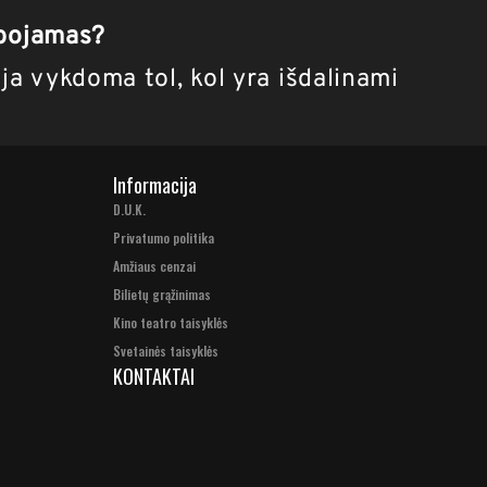
ibojamas?
ja vykdoma tol, kol yra išdalinami
Informacija
D.U.K.
Privatumo politika
Amžiaus cenzai
Bilietų grąžinimas
Kino teatro taisyklės
Svetainės taisyklės
KONTAKTAI