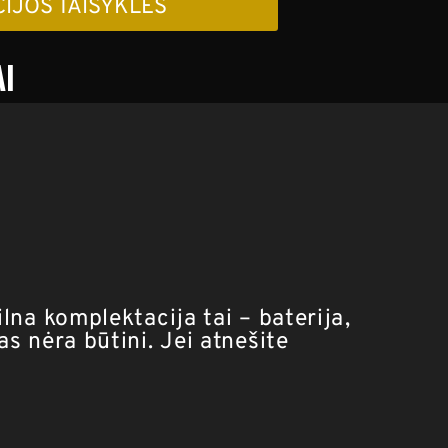
CIJOS TAISYKLĖS
I
lna komplektacija tai – baterija,
s nėra būtini. Jei atnešite