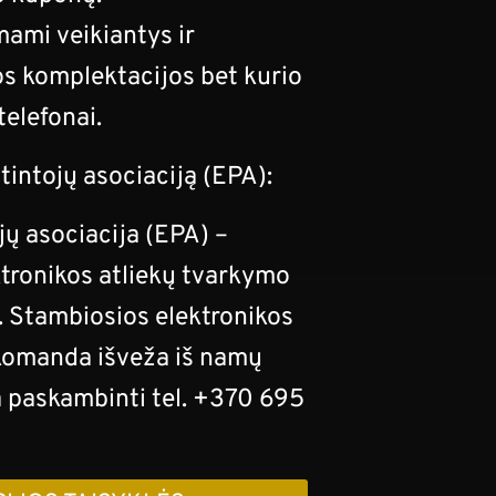
mami veikiantys ir
os komplektacijos bet kurio
telefonai.
tintojų asociaciją (EPA):
jų asociacija (EPA) –
ktronikos atliekų tvarkymo
 Stambiosios elektronikos
 komanda išveža iš namų
 paskambinti tel. +370 695