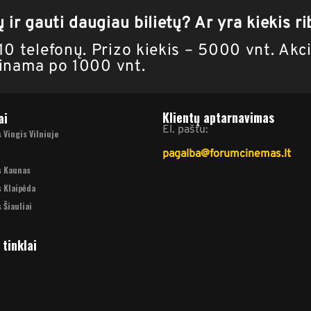
 ir gauti daugiau bilietų? Ar yra kiekis r
0 telefonų. Prizo kiekis – 5000 vnt. Akci
alinama po 1000 vnt.
Klientų aptarnavimas
ai
El. paštu:
Vingis Vilniuje
pagalba@forumcinemas.lt
s Kaunas
 Klaipėda
 Šiauliai
 tinklai