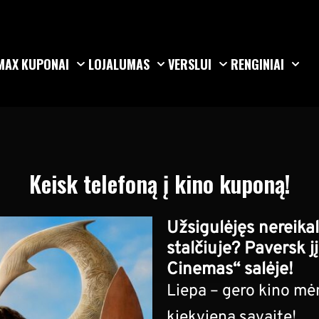
MAX
KUPONAI
LOJALUMAS
VERSLUI
RENGINIAI
Keisk telefoną į kino kuponą!
Užsigulėjęs nereika
stalčiuje? Paversk j
Cinemas“ salėje!
Liepa – gero kino m
kiekvieną savaitę!