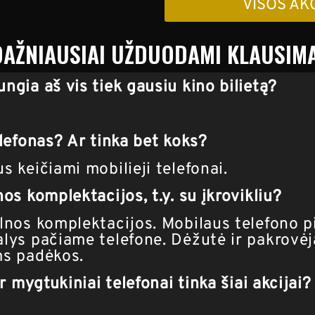
VISOS AK
DAŽNIAUSIAI UŽDUODAMI KLAUSIMA
ungia aš vis tiek gausiu kino bilietą?
elefonas? Ar tinka bet koks?
s keičiami mobilieji telefonai.
nos komplektacijos, t.y. su įkrovikliu?
ilnos komplektacijos. Mobilaus telefono pi
alys pačiame telefone. Dėžutė ir pakrovėja
ms padėkos.
ir mygtukiniai telefonai tinka šiai akcijai?