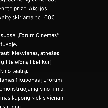
ai), bet ne ilgiau nei bus
eneto prizo. Akcijos
avaitę skiriama po 1000
isuose „Forum Cinemas“
etuvoje.
vauti kiekvienas, atnešęs
ųjį telefoną į bet kurį
ino teatrą.
odamas 1 kuponas į „Forum
demonstruojamą kino filmą.
amas kuponų kiekis vienam
o kuponų.