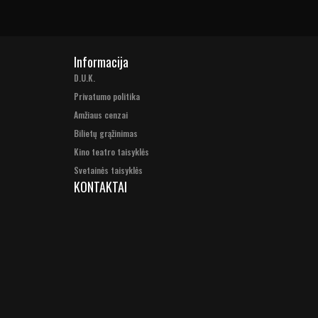
Informacija
D.U.K.
Privatumo politika
Amžiaus cenzai
Bilietų grąžinimas
Kino teatro taisyklės
Svetainės taisyklės
KONTAKTAI