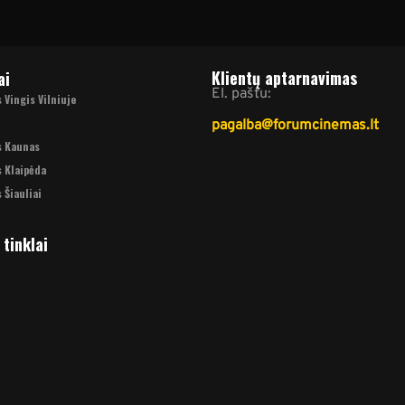
Klientų aptarnavimas
ai
El. paštu:
Vingis Vilniuje
pagalba@forumcinemas.lt
s Kaunas
 Klaipėda
 Šiauliai
 tinklai