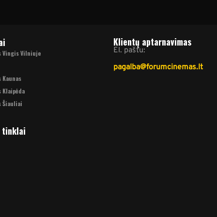
Klientų aptarnavimas
ai
El. paštu:
Vingis Vilniuje
pagalba@forumcinemas.lt
s Kaunas
 Klaipėda
 Šiauliai
 tinklai