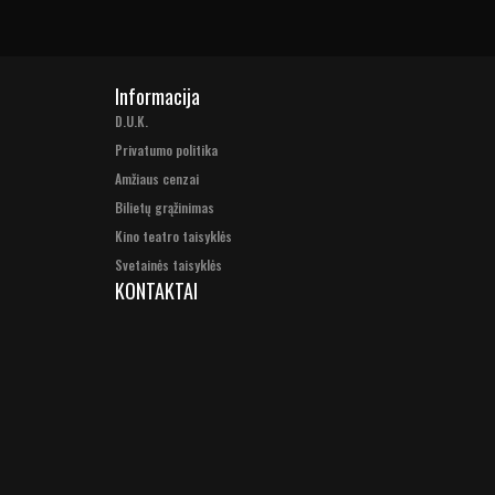
Informacija
D.U.K.
Privatumo politika
Amžiaus cenzai
Bilietų grąžinimas
Kino teatro taisyklės
Svetainės taisyklės
KONTAKTAI