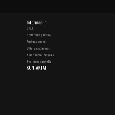
Informacija
D.U.K.
Privatumo politika
Amžiaus cenzai
Bilietų grąžinimas
Kino teatro taisyklės
Svetainės taisyklės
KONTAKTAI