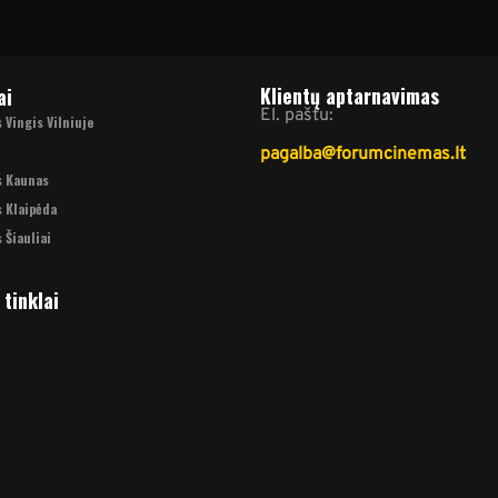
Klientų aptarnavimas
ai
El. paštu:
Vingis Vilniuje
pagalba@forumcinemas.lt
s Kaunas
 Klaipėda
 Šiauliai
 tinklai