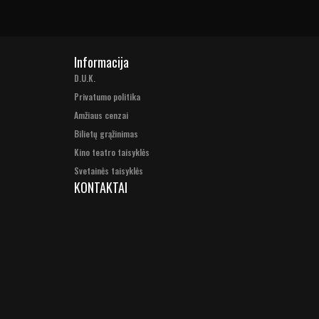
Informacija
D.U.K.
Privatumo politika
Amžiaus cenzai
Bilietų grąžinimas
Kino teatro taisyklės
Svetainės taisyklės
KONTAKTAI