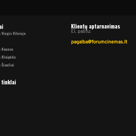
Klientų aptarnavimas
ai
El. paštu:
Vingis Vilniuje
pagalba@forumcinemas.lt
s Kaunas
 Klaipėda
 Šiauliai
 tinklai