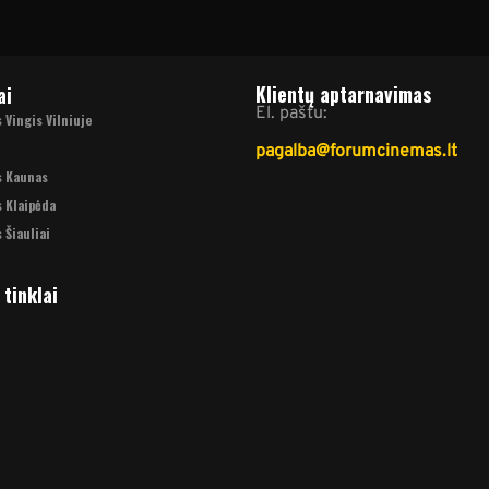
Klientų aptarnavimas
ai
El. paštu:
Vingis Vilniuje
pagalba@forumcinemas.lt
s Kaunas
 Klaipėda
 Šiauliai
 tinklai