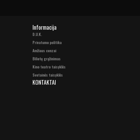
Informacija
D.U.K.
Privatumo politika
Amžiaus cenzai
Bilietų grąžinimas
Kino teatro taisyklės
Svetainės taisyklės
KONTAKTAI