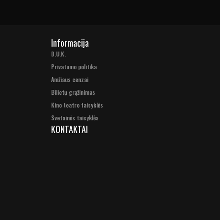
Informacija
D.U.K.
Privatumo politika
Amžiaus cenzai
Bilietų grąžinimas
Kino teatro taisyklės
Svetainės taisyklės
KONTAKTAI