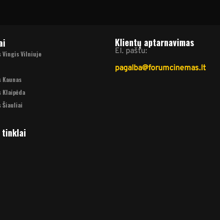
Klientų aptarnavimas
ai
El. paštu:
Vingis Vilniuje
pagalba@forumcinemas.lt
s Kaunas
 Klaipėda
 Šiauliai
 tinklai