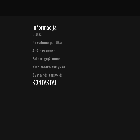
Informacija
D.U.K.
Privatumo politika
Amžiaus cenzai
Bilietų grąžinimas
Kino teatro taisyklės
Svetainės taisyklės
KONTAKTAI