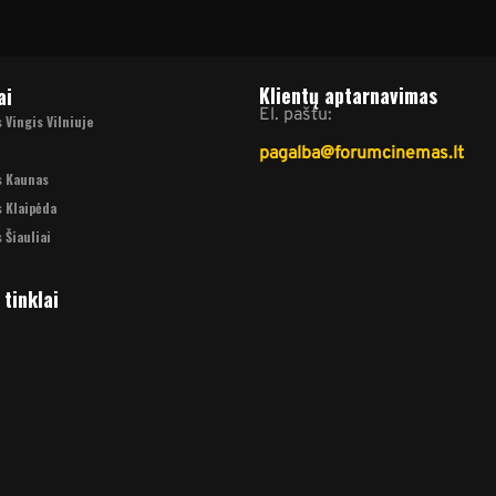
Klientų aptarnavimas
ai
El. paštu:
Vingis Vilniuje
pagalba@forumcinemas.lt
s Kaunas
 Klaipėda
 Šiauliai
 tinklai