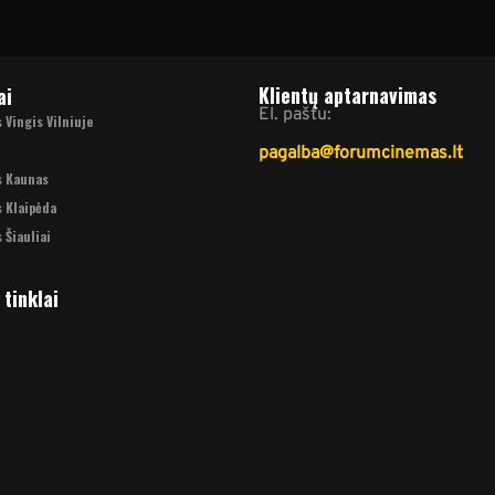
Klientų aptarnavimas
ai
El. paštu:
Vingis Vilniuje
pagalba@forumcinemas.lt
s Kaunas
 Klaipėda
 Šiauliai
 tinklai