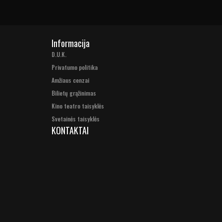
Informacija
D.U.K.
Privatumo politika
Amžiaus cenzai
Bilietų grąžinimas
Kino teatro taisyklės
Svetainės taisyklės
KONTAKTAI