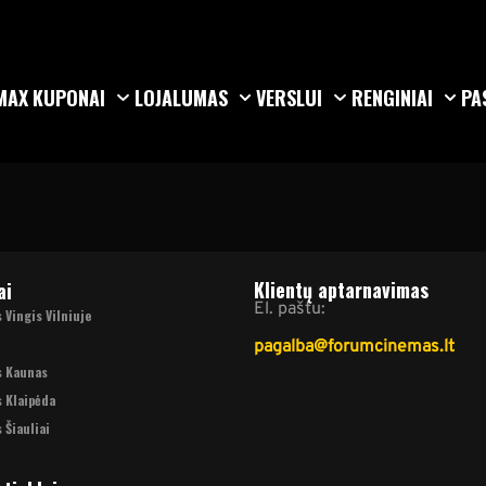
MAX
KUPONAI
LOJALUMAS
VERSLUI
RENGINIAI
PA
Klientų aptarnavimas
ai
El. paštu:
Vingis Vilniuje
pagalba@forumcinemas.lt
s Kaunas
 Klaipėda
 Šiauliai