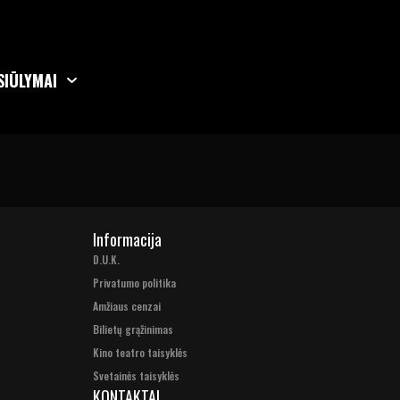
SIŪLYMAI
Informacija
D.U.K.
Privatumo politika
Amžiaus cenzai
Bilietų grąžinimas
Kino teatro taisyklės
Svetainės taisyklės
KONTAKTAI