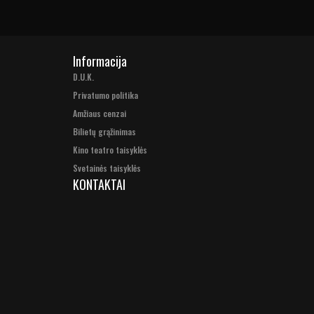
Informacija
D.U.K.
Privatumo politika
Amžiaus cenzai
Bilietų grąžinimas
Kino teatro taisyklės
Svetainės taisyklės
KONTAKTAI