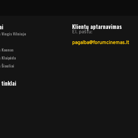
Klientų aptarnavimas
ai
El. paštu:
Vingis Vilniuje
pagalba@forumcinemas.lt
s Kaunas
 Klaipėda
 Šiauliai
 tinklai