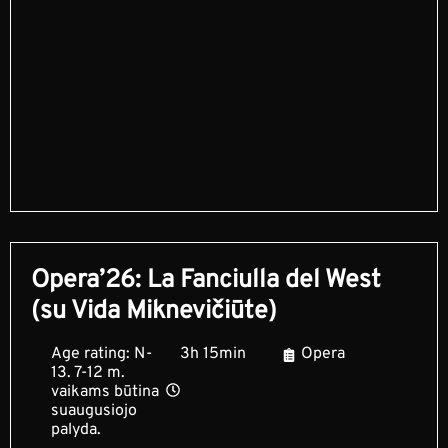
Opera’26: La Fanciulla del West
(su Vida Miknevičiūte)
Age rating: N-
3h 15min
Opera
13. 7-12 m.
vaikams būtina
suaugusiojo
palyda.