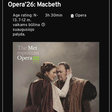
Opera’26: Macbeth
Age rating: N-
3h 30min
Opera
13. 7-12 m.
vaikams būtina
suaugusiojo
palyda.