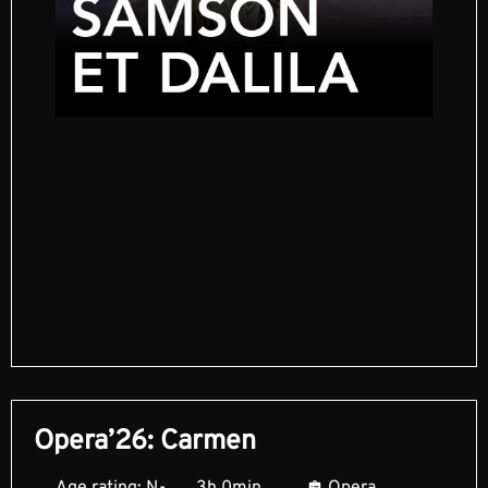
Opera’26: Carmen
Age rating: N-
3h 0min
Opera