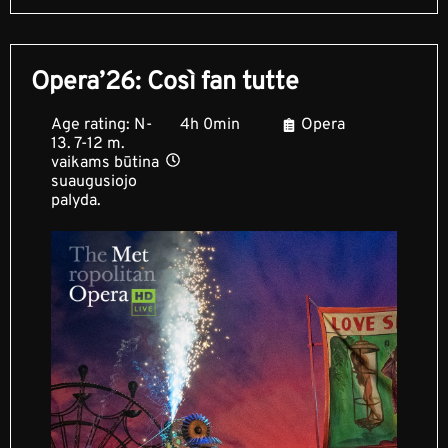
Opera’26: Così fan tutte
Age rating: N-
4h 0min
Opera
13. 7-12 m.
vaikams būtina
suaugusiojo
palyda.