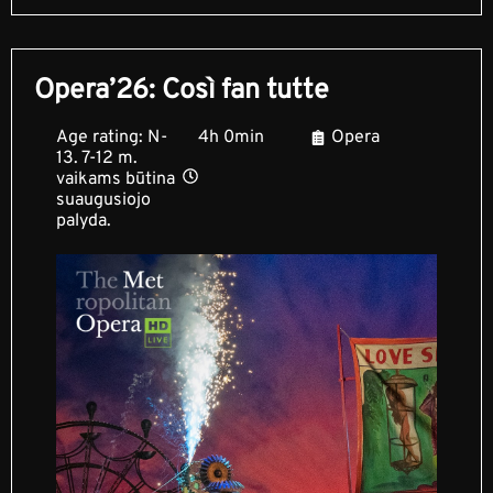
Opera’26: Così fan tutte
Age rating: N-
4h 0min
Opera
13. 7-12 m.
vaikams būtina
suaugusiojo
palyda.