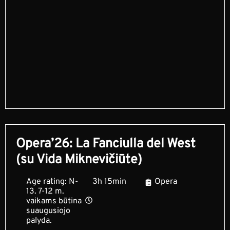
Opera’26: La Fanciulla del West
(su Vida Miknevičiūte)
Age rating: N-
3h 15min
Opera
13. 7-12 m.
vaikams būtina
suaugusiojo
palyda.