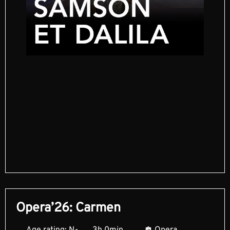
Opera’26: Carmen
Age rating: N-
3h 0min
Opera