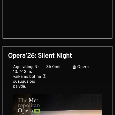
Opera’26: Silent Night
Age rating: N-
3h 0min
Opera
13. 7-12 m.
vaikams būtina
suaugusiojo
palyda.