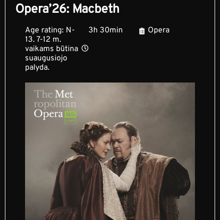
Opera’26: Macbeth
Age rating: N-
3h 30min
Opera
13. 7-12 m.
vaikams būtina
suaugusiojo
palyda.