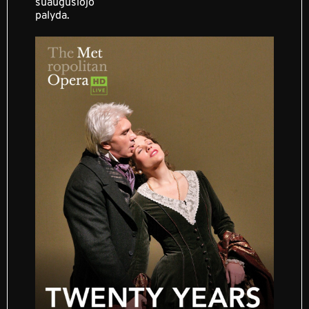
suaugusiojo
palyda.