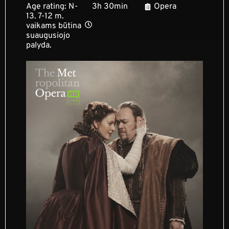
Age rating: N-
3h 30min
Opera
13. 7-12 m.
vaikams būtina
suaugusiojo
palyda.