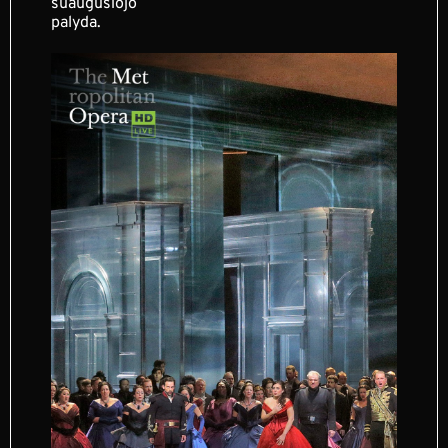
suaugusiojo
palyda.