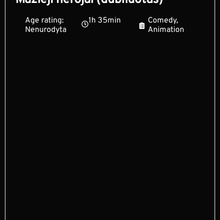
Mažieji herojai (dubliuotas)
Age rating:
1h 35min
Comedy,
Nenurodyta
Animation