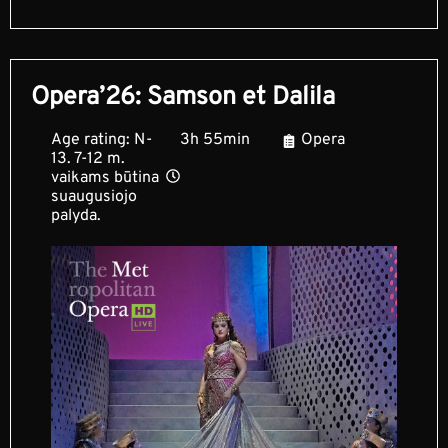
Opera’26: Samson et Dalila
Age rating: N-
3h 55min
Opera
13. 7-12 m.
vaikams būtina
suaugusiojo
palyda.