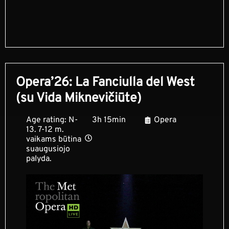
Opera’26: La Fanciulla del West
(su Vida Miknevičiūte)
Age rating: N-
3h 15min
Opera
13. 7-12 m.
vaikams būtina
suaugusiojo
palyda.