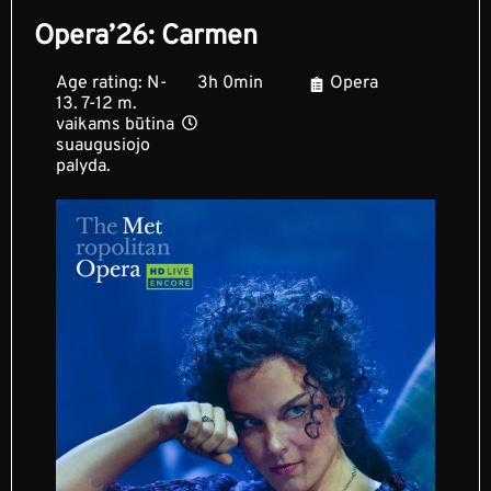
Opera’26: Carmen
Age rating: N-
3h 0min
Opera
13. 7-12 m.
vaikams būtina
suaugusiojo
palyda.