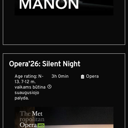
Opera’26: Silent Night
Age rating: N-
3h 0min
Opera
13. 7-12 m.
vaikams būtina
suaugusiojo
palyda.