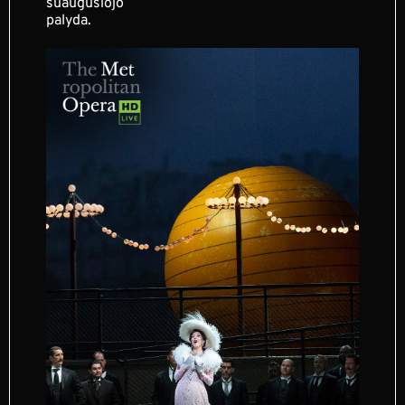
suaugusiojo
palyda.