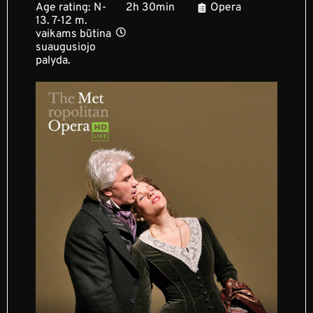
Age rating: N-
2h 30min
Opera
13. 7-12 m.
vaikams būtina
suaugusiojo
palyda.