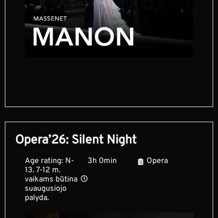
Opera’26: Silent Night
Age rating: N-
3h 0min
Opera
13. 7-12 m.
vaikams būtina
suaugusiojo
palyda.