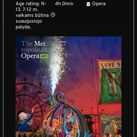
Age rating: N-
4h 0min
Opera
13. 7-12 m.
vaikams būtina
suaugusiojo
palyda.