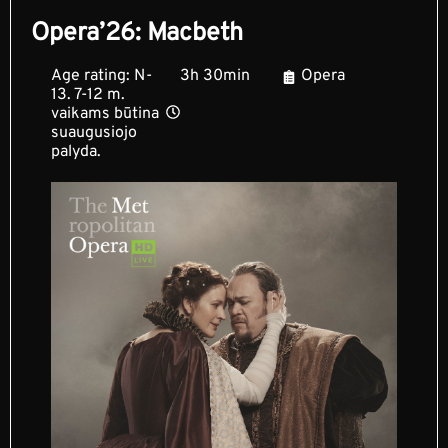
Opera’26: Macbeth
Age rating: N-
3h 30min
Opera
13. 7-12 m.
vaikams būtina
suaugusiojo
palyda.