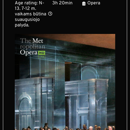
Age rating: N-
3h 20min
Opera
13. 7-12 m.
vaikams būtina
suaugusiojo
palyda.