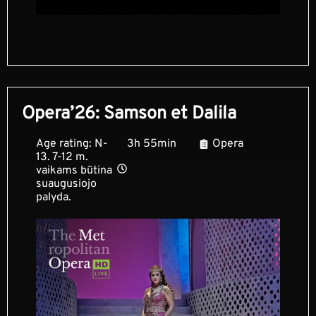
Opera’26: Samson et Dalila
Age rating: N-
3h 55min
Opera
13. 7-12 m.
vaikams būtina
suaugusiojo
palyda.