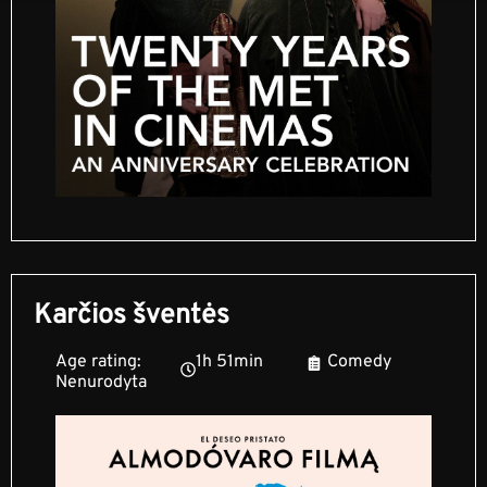
Karčios šventės
Age rating:
1h 51min
Comedy
Nenurodyta