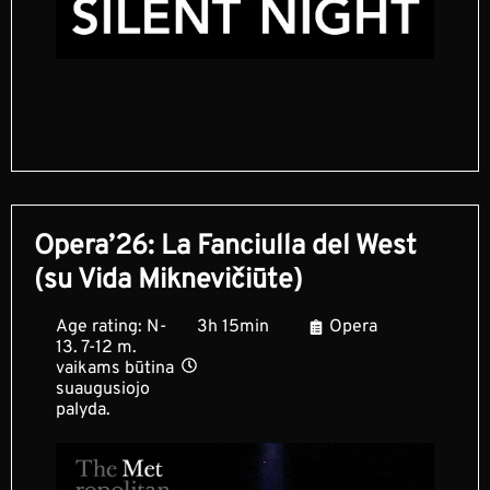
Opera’26: La Fanciulla del West
(su Vida Miknevičiūte)
Age rating: N-
3h 15min
Opera
13. 7-12 m.
vaikams būtina
suaugusiojo
palyda.