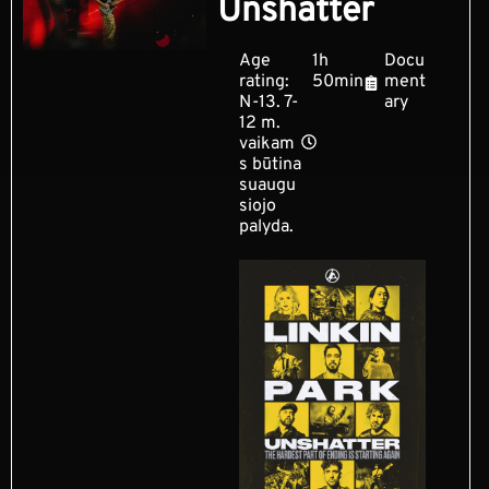
Unshatter
Age
1h
Docu
rating:
50min
ment
N-13. 7-
ary
12 m.
vaikam
s būtina
suaugu
siojo
palyda.