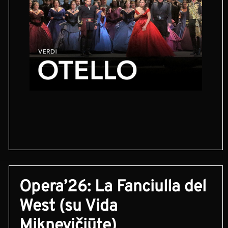
Opera’26: La Fanciulla del
West (su Vida
Miknevičiūte)