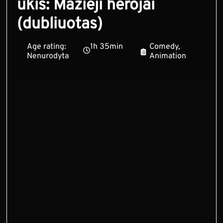
ūkis: Mažieji herojai
(dubliuotas)
Age rating:
1h 35min
Comedy,
Nenurodyta
Animation