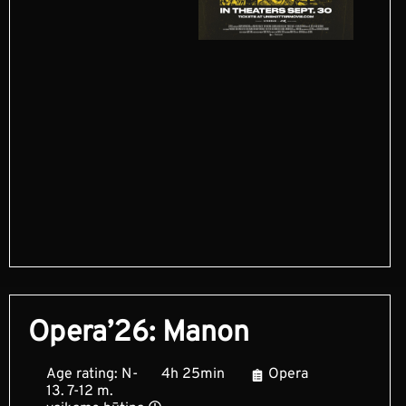
Opera’26: Manon
Age rating: N-
4h 25min
Opera
13. 7-12 m.