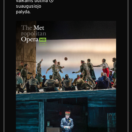
vaikams būtina
suaugusiojo
palyda.