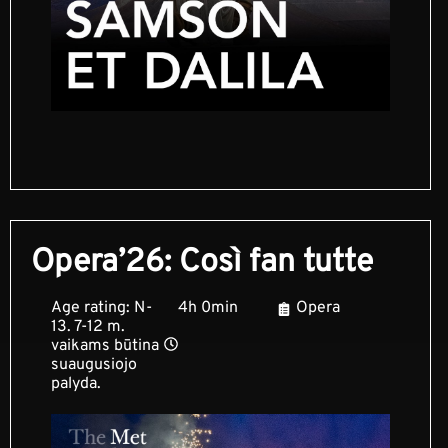
Opera’26: Così fan tutte
Age rating: N-
4h 0min
Opera
13. 7-12 m.
vaikams būtina
suaugusiojo
palyda.