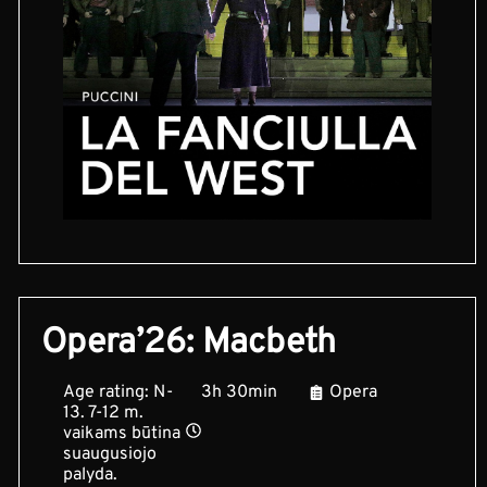
Opera’26: Macbeth
Age rating: N-
3h 30min
Opera
13. 7-12 m.
vaikams būtina
suaugusiojo
palyda.