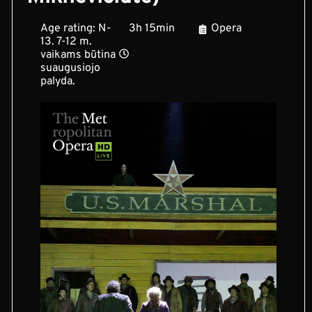
Age rating: N-
3h 15min
Opera
13. 7-12 m.
vaikams būtina
suaugusiojo
palyda.