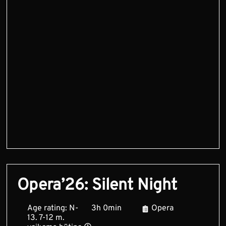
Opera’26: Silent Night
Age rating: N-
3h 0min
Opera
13. 7-12 m.