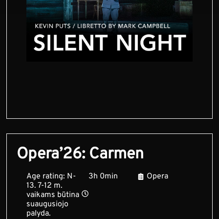
Opera’26: Carmen
Age rating: N-
3h 0min
Opera
13. 7-12 m.
vaikams būtina
suaugusiojo
palyda.