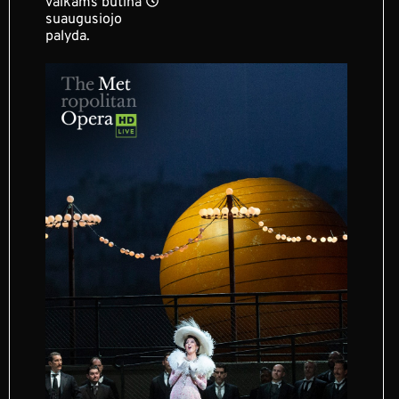
vaikams būtina
suaugusiojo
palyda.