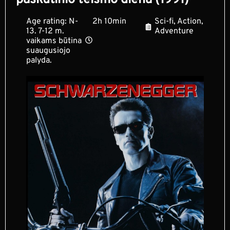
paskutinio teismo diena (1991)
Age rating: N-
2h 10min
Sci-fi, Action,
13. 7-12 m.
Adventure
vaikams būtina
suaugusiojo
palyda.