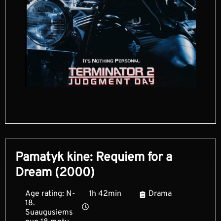
Pamatyk kine: Requiem for a
Dream (2000)
Age rating: N-
1h 42min
Drama
18.
Suaugusiems