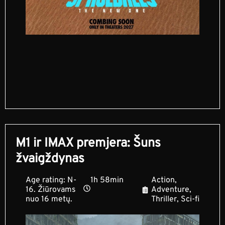
M1 ir IMAX premjera: Šuns
žvaigždynas
Age rating: N-
1h 58min
Action,
16. Žiūrovams
Adventure,
nuo 16 metų.
Thriller, Sci-fi