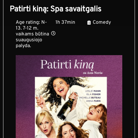
Patirti kiną: Spa savaitgalis
Age rating: N-
1h 37min
Comedy
13. 7-12 m.
vaikams būtina
suaugusiojo
palyda.