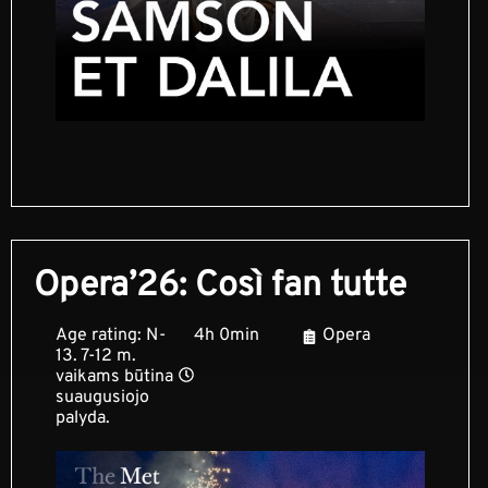
Opera’26: Così fan tutte
Age rating: N-
4h 0min
Opera
13. 7-12 m.
vaikams būtina
suaugusiojo
palyda.