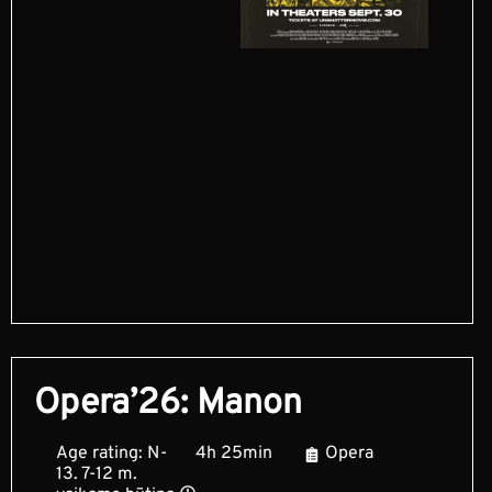
Opera’26: Manon
Age rating: N-
4h 25min
Opera
13. 7-12 m.