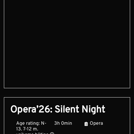
Opera’26: Silent Night
Age rating: N-
3h 0min
Opera
13. 7-12 m.