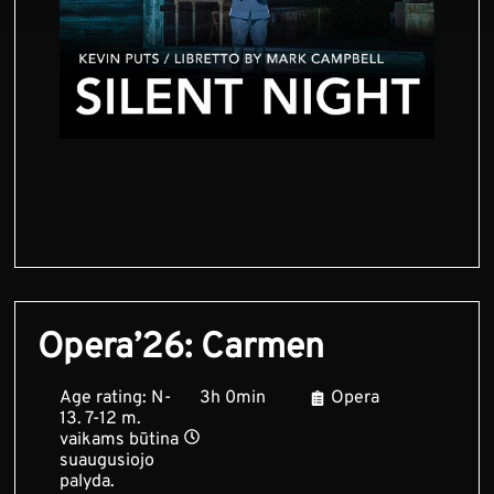
Opera’26: Carmen
Age rating: N-
3h 0min
Opera
13. 7-12 m.
vaikams būtina
suaugusiojo
palyda.