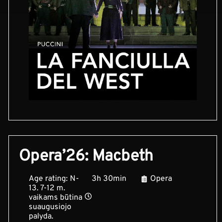
Opera’26: Macbeth
Age rating: N-
3h 30min
Opera
13. 7-12 m.
vaikams būtina
suaugusiojo
palyda.