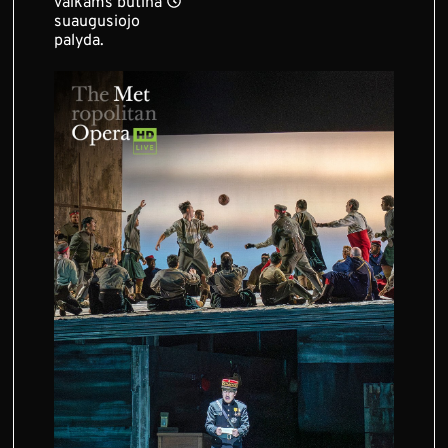
vaikams būtina
suaugusiojo
palyda.