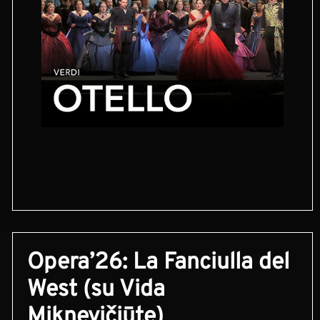
Opera’26: La Fanciulla del
West (su Vida
Miknevičiūte)