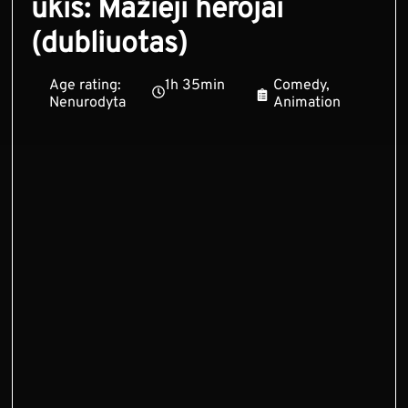
ūkis: Mažieji herojai
(dubliuotas)
Age rating:
1h 35min
Comedy,
Nenurodyta
Animation