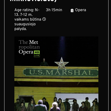
Age rating: N-
3h 15min
Opera
13. 7-12 m.
vaikams būtina
suaugusiojo
palyda.