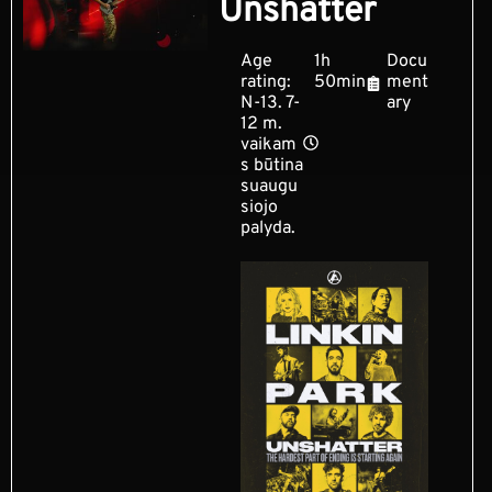
Unshatter
Age
1h
Docu
rating:
50min
ment
N-13. 7-
ary
12 m.
vaikam
s būtina
suaugu
siojo
palyda.