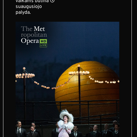
vaikams būtina
suaugusiojo
palyda.