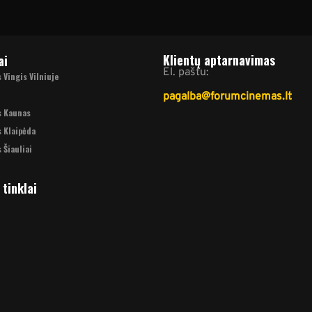
Klientų aptarnavimas
ai
El. paštu:
Vingis Vilniuje
pagalba@forumcinemas.lt
s Kaunas
 Klaipėda
 Šiauliai
 tinklai