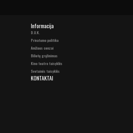
Informacija
D.U.K.
Privatumo politika
Amžiaus cenzai
Bilietų grąžinimas
Kino teatro taisyklės
Svetainės taisyklės
KONTAKTAI